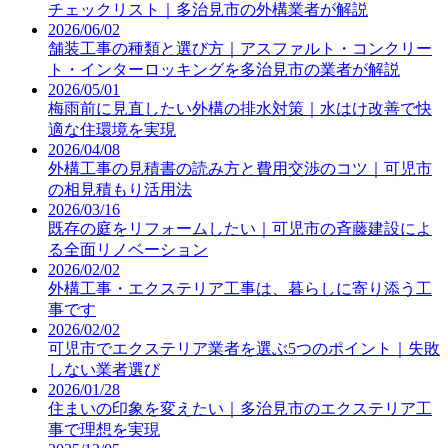
チェックリスト｜多治見市の外構業者が解説
2026/06/02
舗装工事の種類と選び方｜アスファルト・コンクリー
ト・インターロッキングを多治見市の業者が解説
2026/05/01
梅雨前に見直したい外構の排水対策｜水はけ改善で快
適な住環境を実現
2026/04/08
外構工事の見積書の読み方と費用交渉のコツ｜可児市
の相見積もり活用法
2026/03/16
既存の庭をリフォームしたい｜可児市の斉藤建設によ
る全面リノベーション
2026/02/02
外構工事・エクステリア工事は、暮らしに寄り添う工
事です
2026/02/02
可児市でエクステリア業者を選ぶ5つのポイント｜失敗
しない業者選び
2026/01/28
住まいの印象を変えたい｜多治見市のエクステリア工
事で理想を実現