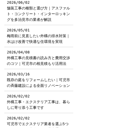
2026/06/02
舗装工事の種類と選び方｜アスファル
ト・コンクリート・インターロッキン
グを多治見市の業者が解説
2026/05/01
梅雨前に見直したい外構の排水対策｜
水はけ改善で快適な住環境を実現
2026/04/08
外構工事の見積書の読み方と費用交渉
のコツ｜可児市の相見積もり活用法
2026/03/16
既存の庭をリフォームしたい｜可児市
の斉藤建設による全面リノベーション
2026/02/02
外構工事・エクステリア工事は、暮ら
しに寄り添う工事です
2026/02/02
可児市でエクステリア業者を選ぶ5つ