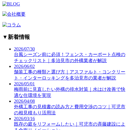
▼
新着情報
2026/07/30
台風シーズン前に必須！フェンス・カーポート点検の
チェックリスト｜多治見市の外構業者が解説
2026/06/02
舗装工事の種類と選び方｜アスファルト・コンクリー
ト・インターロッキングを多治見市の業者が解説
2026/05/01
梅雨前に見直したい外構の排水対策｜水はけ改善で快
適な住環境を実現
2026/04/08
外構工事の見積書の読み方と費用交渉のコツ｜可児市
の相見積もり活用法
2026/03/16
既存の庭をリフォームしたい｜可児市の斉藤建設によ