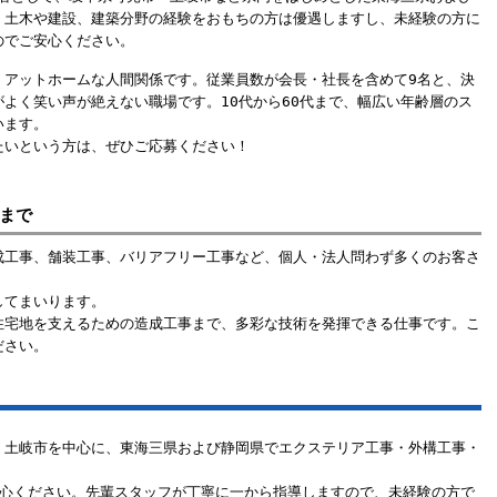
。土木や建設、建築分野の経験をおもちの方は優遇しますし、未経験の方に
のでご安心ください。
、アットホームな人間関係です。従業員数が会長・社長を含めて9名と、決
よく笑い声が絶えない職場です。10代から60代まで、幅広い年齢層のス
います。
たいという方は、ぜひご応募ください！
まで
成工事、舗装工事、バリアフリー工事など、個人・法人問わず多くのお客さ
してまいります。
住宅地を支えるための造成工事まで、多彩な技術を発揮できる仕事です。こ
ださい。
・土岐市を中心に、東海三県および静岡県でエクステリア工事・外構工事・
安心ください。先輩スタッフが丁寧に一から指導しますので、未経験の方で