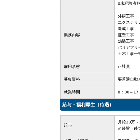
◎未経験者
外構工事
エクステリ
造成工事
業務内容
擁壁工事
舗装工事
バリアフリ
土木工事一
雇用形態
正社員
募集資格
要普通自動
就業時間
8：00～1
給与・福利厚生（待遇）
月給20万～
給与
※経験・能