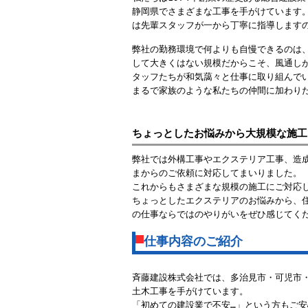
静岡県でさまざまな工事を手がけています
は先輩スタッフが一から丁寧に指導します
弊社の勤務環境で何よりも自慢できるのは
して大きくはない規模だからこそ、風通しが
タッフたちが和気藹々と仕事に取り組んで
まるで家族のような私たちの仲間に加わり
ちょっとしたお悩みから大規模な施工
弊社では外構工事やエクステリア工事、造
まからのご依頼に対応してまいりました。
これからもさまざまな規模の施工にご対応
ちょっとしたエクステリアのお悩みから、
の仕事ならではのやりがいをぜひ感じてく
仕事内容のご紹介
斉藤建設株式会社では、多治見市・可児市
土木工事を手がけています。
「初めての建設業で不安…」という方もご