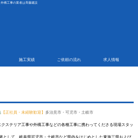
・外構工事の業者は斉藤建設
施工実績
ご依頼の流れ
求人情報
集
【正社員・未経験歓迎】
多治見市・可児市・土岐市
エクステリア工事や外構工事などの各種工事に携わってくださる現場スタッ
業者として、岐阜県可児市・土岐市など県内をはじめとした東海三県および