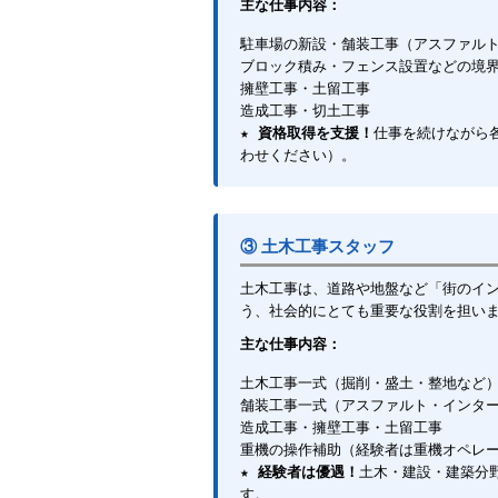
主な仕事内容：
駐車場の新設・舗装工事（アスファル
ブロック積み・フェンス設置などの境
擁壁工事・土留工事
造成工事・切土工事
★
資格取得を支援！
仕事を続けながら
わせください）。
③ 土木工事スタッフ
土木工事は、道路や地盤など「街のイ
う、社会的にとても重要な役割を担い
主な仕事内容：
土木工事一式（掘削・盛土・整地など
舗装工事一式（アスファルト・インタ
造成工事・擁壁工事・土留工事
重機の操作補助（経験者は重機オペレ
★
経験者は優遇！
土木・建設・建築分
す。