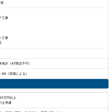
歓迎
ア工事
ー工事
式
車免許（AT限定不可）
7：00（現場による）
35万円以上
力を考慮