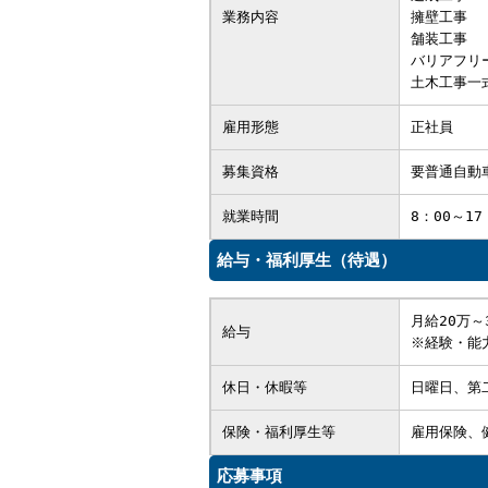
業務内容
擁壁工事
舗装工事
バリアフリ
土木工事一
雇用形態
正社員
募集資格
要普通自動
就業時間
8：00～1
給与・福利厚生（待遇）
月給20万～
給与
※経験・能
休日・休暇等
日曜日、第
保険・福利厚生等
雇用保険、
応募事項