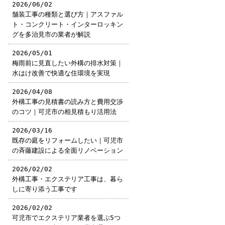
2026/06/02
舗装工事の種類と選び方｜アスファル
ト・コンクリート・インターロッキン
グを多治見市の業者が解説
2026/05/01
梅雨前に見直したい外構の排水対策｜
水はけ改善で快適な住環境を実現
2026/04/08
外構工事の見積書の読み方と費用交渉
のコツ｜可児市の相見積もり活用法
2026/03/16
既存の庭をリフォームしたい｜可児市
の斉藤建設による全面リノベーション
2026/02/02
外構工事・エクステリア工事は、暮ら
しに寄り添う工事です
2026/02/02
可児市でエクステリア業者を選ぶ5つ