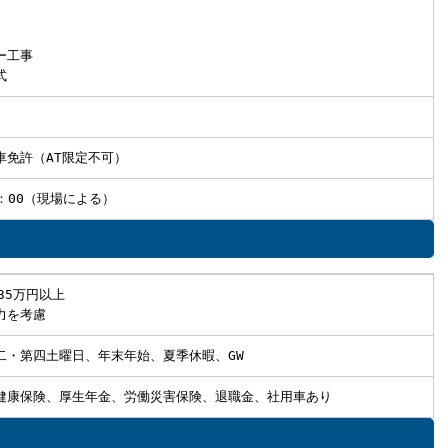
ー工事
式
車免許（AT限定不可）
7：00（現場による）
35万円以上
力を考慮
二・第四土曜日、年末年始、夏季休暇、GW
健康保険、厚生年金、労働災害保険、退職金、社用車あり