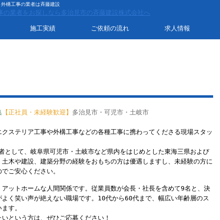
・外構工事の業者は斉藤建設
施工実績
ご依頼の流れ
求人情報
集
【正社員・未経験歓迎】
多治見市・可児市・土岐市
エクステリア工事や外構工事などの各種工事に携わってくださる現場スタッ
業者として、岐阜県可児市・土岐市など県内をはじめとした東海三県および
。土木や建設、建築分野の経験をおもちの方は優遇しますし、未経験の方に
のでご安心ください。
、アットホームな人間関係です。従業員数が会長・社長を含めて9名と、決
よく笑い声が絶えない職場です。10代から60代まで、幅広い年齢層のス
います。
たいという方は、ぜひご応募ください！