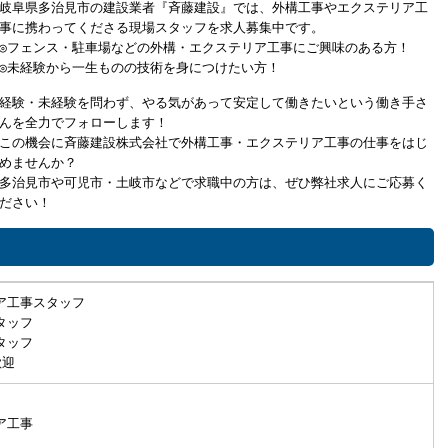
岐阜県多治見市の建設業者『斉藤建設』では、外構工事やエクステリア工
事に携わってくださる現場スタッフを求人募集中です。
◎フェンス・駐車場などの外構・エクステリア工事にご興味のある方！
◎未経験から一生ものの技術を身につけたい方！
経験・未経験を問わず、やる気があって安定して働きたいという働き手さ
んを全力でフォローします！
この機会に斉藤建設株式会社で外構工事・エクステリア工事の仕事をはじ
めませんか？
多治見市や可児市・土岐市などで求職中の方は、ぜひ弊社求人にご応募く
ださい！
ア工事スタッフ
タッフ
タッフ
歓迎
ア工事