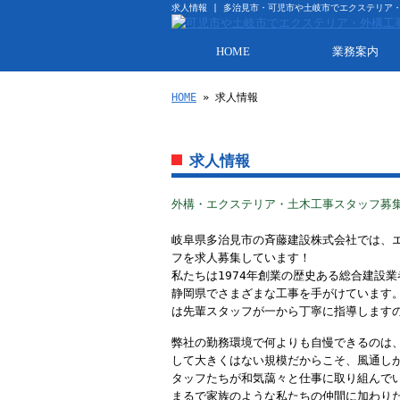
求人情報 | 多治見市・可児市や土岐市でエクステリア
HOME
業務案内
HOME
» 求人情報
求人情報
外構・エクステリア・土木工事スタッフ募
岐阜県多治見市の斉藤建設株式会社では、
フを求人募集しています！
私たちは1974年創業の歴史ある総合建設
静岡県でさまざまな工事を手がけています
は先輩スタッフが一から丁寧に指導します
弊社の勤務環境で何よりも自慢できるのは
して大きくはない規模だからこそ、風通しが
タッフたちが和気藹々と仕事に取り組んで
まるで家族のような私たちの仲間に加わり