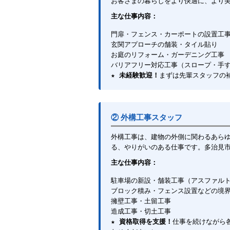
お客さまの暮らしをより快適に、より
主な仕事内容：
門扉・フェンス・カーポートの設置工
玄関アプローチの舗装・タイル貼り
お庭のリフォーム・ガーデニング工事
バリアフリー対応工事（スロープ・手
★
未経験歓迎！
まずは先輩スタッフの
② 外構工事スタッフ
外構工事は、建物の外側に関わるあら
る、やりがいのある仕事です。多治見
主な仕事内容：
駐車場の新設・舗装工事（アスファル
ブロック積み・フェンス設置などの境
擁壁工事・土留工事
造成工事・切土工事
★
資格取得を支援！
仕事を続けながら