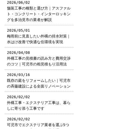
2026/06/02
舗装工事の種類と選び方｜アスファル
ト・コンクリート・インターロッキン
グを多治見市の業者が解説
2026/05/01
梅雨前に見直したい外構の排水対策｜
水はけ改善で快適な住環境を実現
2026/04/08
外構工事の見積書の読み方と費用交渉
のコツ｜可児市の相見積もり活用法
2026/03/16
既存の庭をリフォームしたい｜可児市
の斉藤建設による全面リノベーション
2026/02/02
外構工事・エクステリア工事は、暮ら
しに寄り添う工事です
2026/02/02
可児市でエクステリア業者を選ぶ5つ