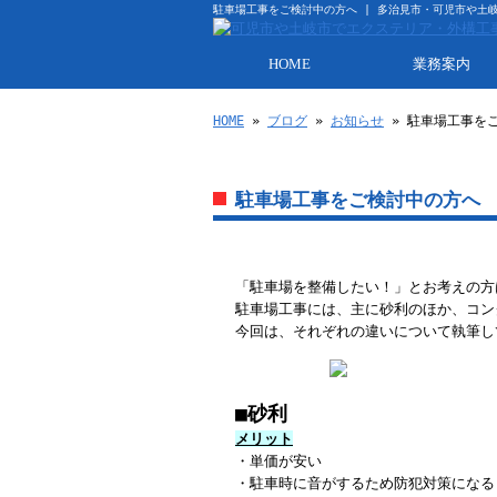
駐車場工事をご検討中の方へ | 多治見市・可児市や土
HOME
業務案内
HOME
»
ブログ
»
お知らせ
» 駐車場工事を
駐車場工事をご検討中の方へ
「駐車場を整備したい！」とお考えの方
駐車場工事には、主に砂利のほか、コン
今回は、それぞれの違いについて執筆し
■砂利
メリット
・単価が安い
・駐車時に音がするため防犯対策になる