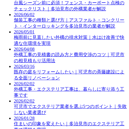
台風シーズン前に必須！フェンス・カーポート点検の
チェックリスト｜多治見市の外構業者が解説
2026/06/02
舗装工事の種類と選び方｜アスファルト・コンクリー
ト・インターロッキングを多治見市の業者が解説
2026/05/01
梅雨前に見直したい外構の排水対策｜水はけ改善で快
適な住環境を実現
2026/04/08
外構工事の見積書の読み方と費用交渉のコツ｜可児市
の相見積もり活用法
2026/03/16
既存の庭をリフォームしたい｜可児市の斉藤建設によ
る全面リノベーション
2026/02/02
外構工事・エクステリア工事は、暮らしに寄り添う工
事です
2026/02/02
可児市でエクステリア業者を選ぶ5つのポイント｜失敗
しない業者選び
2026/01/28
住まいの印象を変えたい｜多治見市のエクステリア工